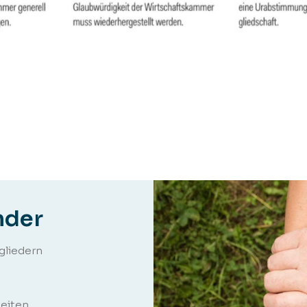
nder
tgliedern
eiten.