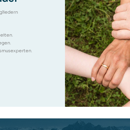
tgliedern
eiten.
egen.
ismusexperten.