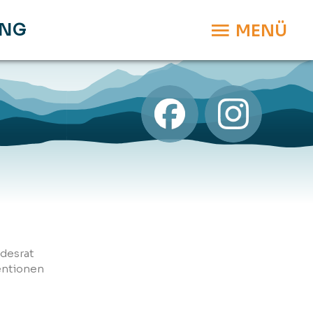
UNG
MENÜ
ndesrat
entionen